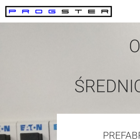
O
ŚREDNI
PREFAB