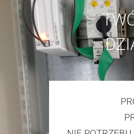
TWÓ
DZI
PR
P
NIE POTRZEBU